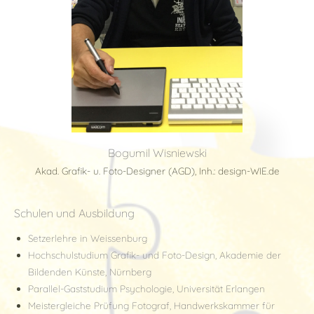
Bogumil Wisniewski
Akad. Grafik- u. Foto-Designer (AGD), Inh.: design-WIE.de
Schulen und Ausbildung
Setzerlehre in Weissenburg
Hochschulstudium Grafik- und Foto-Design, Akademie der
Bildenden Künste, Nürnberg
Parallel-Gaststudium Psychologie, Universität Erlangen
Meistergleiche Prüfung Fotograf, Handwerkskammer für