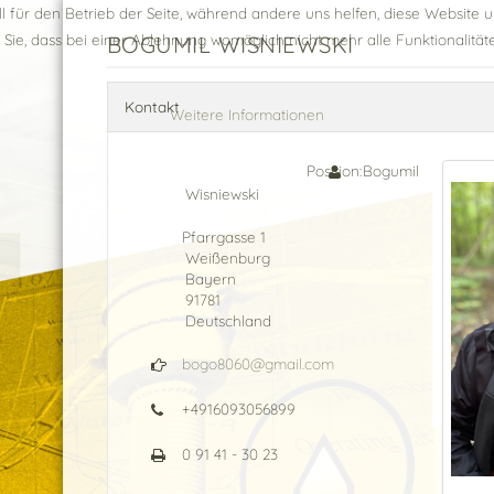
ll für den Betrieb der Seite, während andere uns helfen, diese Website 
 Sie, dass bei einer Ablehnung womöglich nicht mehr alle Funktionalität
BOGUMIL WISNIEWSKI
Kontakt
Weitere Informationen
Position:
Bogumil
Wisniewski
Pfarrgasse 1
Weißenburg
Bayern
91781
Deutschland
bogo8060@gmail.com
+4916093056899
0 91 41 - 30 23